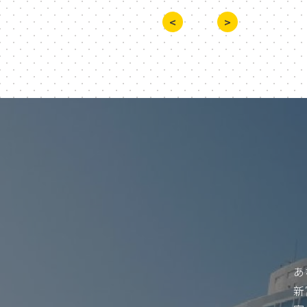
<
>
あ
新