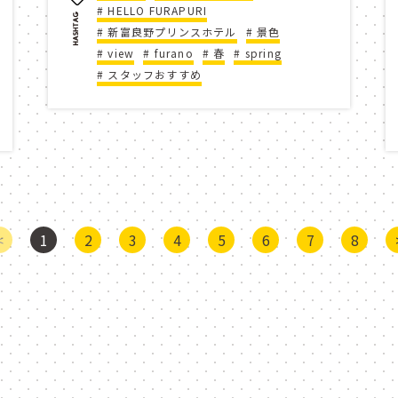
ARTICLE
HELLO FURAPURI
nter
powdersnow
skiing
ウィン
新富良野プリンスホテル
景色
view
furano
春
spring
記事
ペーン
ふら冬
プレゼント
Instagr
スタッフおすすめ
20
2021
fireworks
new year's e
HASHTAG
estival
スノボー
ski resort
kids
ハッシュタグ
お仕事密着
HELLOふらプリ
総集編
<
1
2
3
4
5
6
7
8
春スキー
asmr
bgv
ピクニッ
MOVIE
r
森
富良野の風景
勉強用bgm
BAR
秋の夜長
薪ストーブ
大人の時
ムービー
ワーケーション
富良野市
パラグライダー