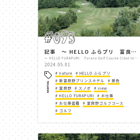
家族
kaze no gard
HELLO ふらプリ
H
furano
spring
#093
散策
ライトアップ
記事 ～ HELLO ふらプリ 富良野ゴルフコース スタッフに密着 Professional Works #5 ～
～ HELLO FURAPURI Furano Golf Course Close to Staff Professional Works #5 ～
感染症対策
guest 
2024.05.01
nature
HELLO ふらプリ
golf course
palme
新富良野プリンスホテル
景色
富良野
スノボ
view
HELLO FURAPURI
prince grand resorts fu
お仕事
お仕事密着
富良野ゴルフコース
ゴルフ
chef
cooking
スリル
attraction