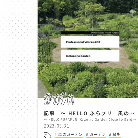
アクティビティー
t
ショッピング
ロマ
ディナー
ランチ
食事
restaurant
sea ​​of ​​clouds
goo
coffe
drip
#090
ドラマ
倉本聰
記事 ～ HELLO ふらプリ 風のガーデン ヘッドガーデナーに密着 Professional Works ～
mabotofu
直伝
～ HELLO FURAPURI Kaze no Garden Close to Gardener Professional Works ～
2023.03.31
snow
winter
風のガーデン
ガーデン
散歩