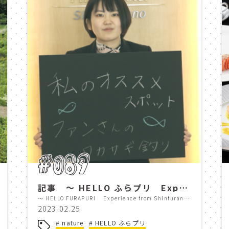
hrill
スリル
夏
アクティビティ
ンチック
カップル
紅葉
autumn le
新イタリア料理
dinner
lunch
CLOSE
ロープウェー
雲海
ropeway
× 閉じる
d view
couple
カフェ
コーヒー
relax
famiry
珈琲
ティータイム
HOME
#089
喫茶店
tea time
麻婆豆腐
中華
ホーム
記事 ～ HELLO ふらプリ Experience from Shinfuranoprincehotel スタッフのオススメスポットをご紹介！ Vol.6 ～
雪
冬
スノボ
パウダースノー
～ HELLO FURAPURI Experience from Shinfuranoprincehotel Staff recommendations for places to visit ! Vol.6 ～
2023.02.25
skis
snowboarding
powder snow
nature
HELLO ふらプリ