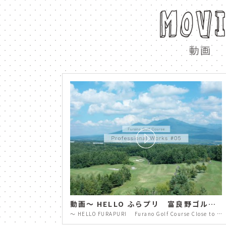
MOV
hokkaido
Kaze n
新富良野プリンスホテルレ
動画
動画～ HELLO ふらプリ 富良野ゴルフコース スタッフに密着 Professional Works #5 ～
～ HELLO FURAPURI Furano Golf Course Close to Staff Professional Works #5 ～