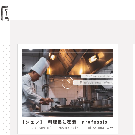
IE
o Garden
furano
Flowers
絶景
ストラン
料理長
【シェフ】 料理長に密着 Professional Works＃04
-the Coverage of the Head Chef～ Professional Works #04