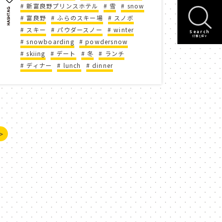
新富良野プリンスホテル
雪
snow
タースポーツ
スノーボード
富良野
ふらのスキー場
スノボ
スキー
パウダースノー
winter
Search
am
花火
年越し
記事を探す
snowboarding
powdersnow
skiing
デート
冬
ランチ
ve
countdown
kids
ディナー
lunch
dinner
date
パトロール
春夏秋冬
>
クガーデン
ガーデニング
グリーン
8月
間
エンジョイクーポン
モーターパラグライダー