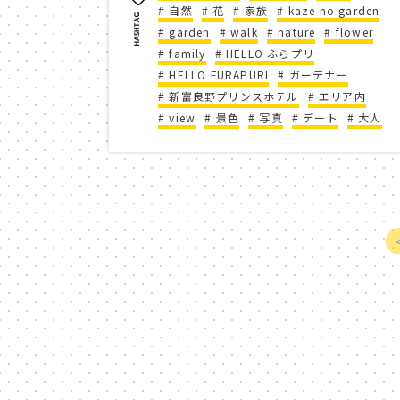
自然
花
家族
kaze no garden
ふらのスキー場
wi
garden
walk
nature
flower
family
HELLO ふらプリ
ski
インスタキャン
HELLO FURAPURI
ガーデナー
新富良野プリンスホテル
エリア内
カウントダウン
20
view
景色
写真
デート
大人
family
new year f
お仕事紹介
お仕事
総集編2020
四季
初夏
early summe
ドッグラン
soh's 
スタッフおすすめ