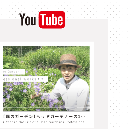
夕涼みアペロ
【風のガーデン】ヘッドガーデナーの1年に密着 Professional Works#03
A Year in the Life of a Head Gardener Professional Works#03
Experien