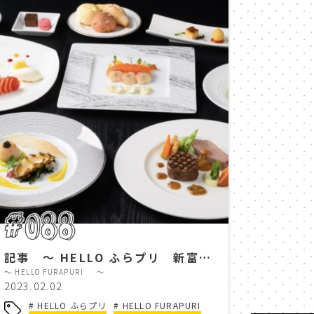
観光
4K
summer
aves
秋
ルゴロワ
le daulois
記念日
autumn leaves
癒し
cafe
TEA TIME
優しい時間
#088
料理
お家でグルメ
記事 ～ HELLO ふらプリ 新富良野プリンスホテル 冬の ”美味しい” 〜
雪遊び
富良野スキー場
～ HELLO FURAPURI ～
2023.02.02
playing in the snow
HELLO ふらプリ
HELLO FURAPURI