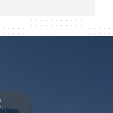
」。
案。