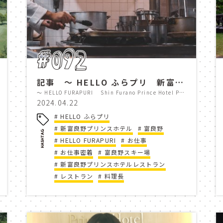
en
walk
family
写真
kaze
ELLO FURAPURI
ガーデナー
富良野
scene
photo
富良野の春
北海
#092
コロナに負けるな
shin furano prince ho
記事 ～ HELLO ふらプリ 新富良野プリンスホテル 料理長に密着 Professional Works ～
～ HELLO FURAPURI Shin Furano Prince Hotel Professional Works -the Coverage of the Head Chef～
room illuminated
コースマップ
ゴルフ
2024.04.22
HELLO ふらプリ
r course
メッセージ
プリンスグランド
新富良野プリンスホテル
富良野
HELLO FURAPURI
お仕事
rano
今、私たちができること
お仕事密着
富良野スキー場
シェフ
新富良野プリンスホテルレストラン
レストラン
料理長
omelet rice
アトラクション
敷地内
onsite
play
children
thri