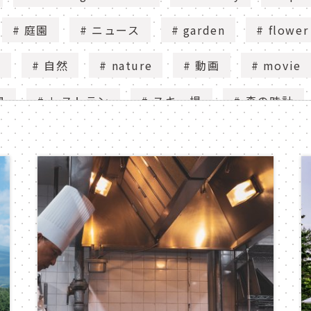
庭園
ニュース
garden
flower
y
自然
nature
動画
movie
泉
レストラン
スキー場
森の時計
isai no yu
pan kobo
パン工房
fur
gaulois furano
ningle terrace
ソーズバ
uvenir shop
le gaulois furano
ningle t
パークゴルフ
park golf
ふらプリ
fu
始球式
アーノルドパーマー
under4