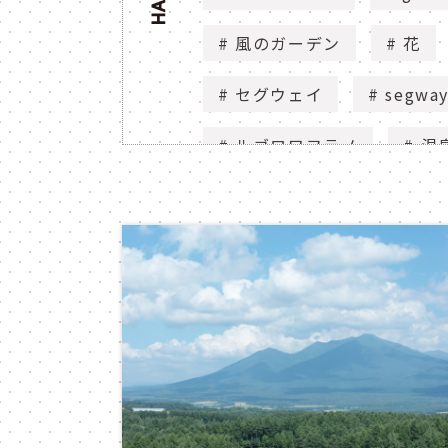
風のガーデン
花
セグウェイ
segwa
ルゴロワフラノ
温
souvenir shop
sh
mori no tokei
le 
ニングルテラス
so
hot air balloon
新富良野プリンスホテル