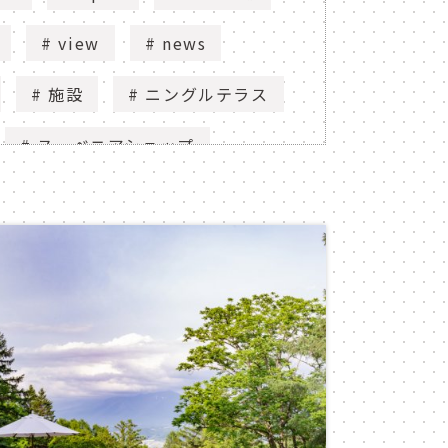
view
news
施設
ニングルテラス
スーベニアショップ
ano ski area
ー
映像
soh's bar
errace
熱気球
rapuri
ふらのん
0
ガーデン
散歩