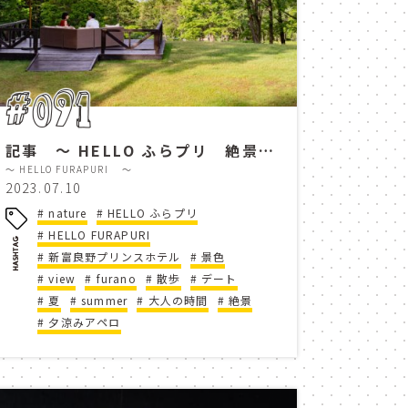
 no garden
walk
春
風景
ドライブ
道
桜
畑
農作業
#091
tel
covid-19
記事 ～ HELLO ふらプリ 絶景夕涼みアペロ ～
～ HELLO FURAPURI ～
コース
パーマーコース
2023.07.10
nature
HELLO ふらプリ
リゾート富良野
message
HELLO FURAPURI
新富良野プリンスホテル
景色
料理
view
furano
オムライス
散歩
デート
夏
summer
大人の時間
絶景
夕涼みアペロ
遊び
こども
ll
アトラクション