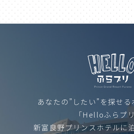
ropeway
autumn lea
sea ​​of ​​clouds
good v
CLOS
カフェ
コーヒー
coffe
drip
rela
× 閉じる
珈琲
ティータイム
HOM
優しい時間
ドラマ
喫茶店
tea time
あなたの”したい”を探せ
ホーム
中華料理
お家でグルメ
「Helloふらプ
ARTIC
直伝
雪
冬
新富良野プリンスホテルに