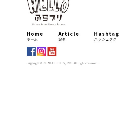
2021
fireworks
countdown
kids
Home
Article
Hashtag
new year festival
ス
ホーム
記事
ハッシュタグ
ski resort
kids
Copyright © PRINCE HOTELS, INC. All rights reserved.
パトロール
お仕事紹介
お仕事密着
HELLOふ
春夏秋冬
総集編2020
春スキー
asmr
ピクニックガーデン
ガ