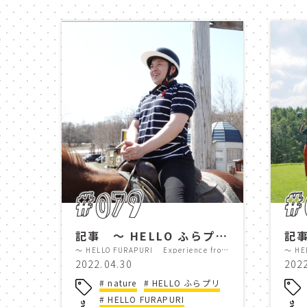
ガーデナー
富良野
ドライブ
furano
scene
photo
北海道
桜
畑
散策
ライトアップ
shin furano prince hotel
#079
#
感染症対策
guest roo
記事 ～ HELLO ふらプリ Experience from Shinfuranoprincehotel スタッフのオススメスポットをご紹介！ Vol.1 ～
～ HELLO FURAPURI Experience from Shinfuranoprincehotel Staff recommendations for places to visit ! Vol.1～
コースマップ
ゴルフコ
2022.04.30
202
nature
HELLO ふらプリ
パーマーコース
golf c
HELLO FURAPURI