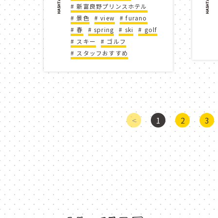
新富良野プリンスホテル
palmer course
メッセ
景色
view
furano
春
spring
ski
golf
スキー
ゴルフ
プリンスグランドリゾート富
スタッフおすすめ
prince grand resorts furano
今、私たちができること
オムライス
chef
<
1
2
3
omelet rice
アトラク
遊び
こども
ス
attraction
onsite
children
thrill