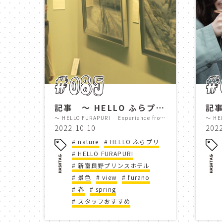
熱気球
hot air balloo
パークゴルフ
park gol
furapuri
ふらのん
#085
#
新富良野プリンスホテル
記事 ～ HELLO ふらプリ Experience from Shinfuranoprincehotel スタッフのオススメスポットをご紹介！ Vol.4 ～
アーノルドパーマー
un
～ HELLO FURAPURI Experience from Shinfuranoprincehotel Staff recommendations for places to visit ! Vol.4 ～
2022.10.10
202
ガーデン
散歩
nature
HELLO ふらプリ
HELLO FURAPURI
kaze no garden
walk
新富良野プリンスホテル
景色
view
furano
写真
kaze no garden
春
spring
スタッフおすすめ
HELLO ふらプリ
HELL