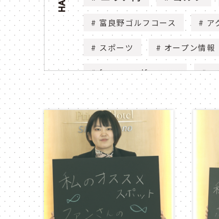
富良野ゴルフコース
ア
スポーツ
オープン情報
furano golf course
ac
open
ゴルフ場
花
庭園
ニュー
flower
view
n
セグウェイ
segway
nature
動画
mo