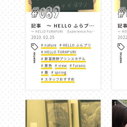
ニングルテラス
ルゴロ
#089
#
レストラン
スキー場
記事 ～ HELLO ふらプリ Experience from Shinfuranoprincehotel スタッフのオススメスポットをご紹介！ Vol.6 ～
スーベニアショップ
so
～ HELLO FURAPURI Experience from Shinfuranoprincehotel Staff recommendations for places to visit ! Vol.6 ～
2023.02.25
202
shisai no yu
pan kob
nature
HELLO ふらプリ
HELLO FURAPURI
新富良野プリンスホテル
furano ski area
mori 
景色
view
furano
春
spring
le gaulois furano
nin
スタッフおすすめ
ソーズバー
映像
ニングルテラス
souven
le gaulois furano
nin