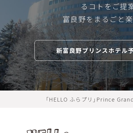
るコトをご提
パウダースノー
雪遊び
記事
富良野をまるごと楽
富良野スキー場
snow
HASHT
skis
snowboarding
新富良野プリンスホテル
playing in the snow
ハッシュタグ
winter
powdersnow
MOVI
ウィンタースポーツ
ス
インスタキャンペーン
「HELLO ふらプリ」Prince Grand 
ムービー
プレゼント
Instagram
年越し
カウントダウン