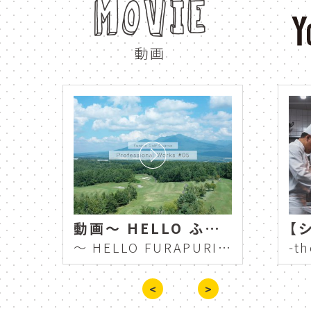
MOVIE
アクティビティー
thril
動画
夏
アクティビティ
summer
ショッピング
カップル
紅葉
a
秋
ルゴロワ
デ
新イタリア料理
dinner
新富良野プリンスホテル 冬
動画～ HELLO ふらプリ 富良野ゴルフコース スタッフに密着 Professional Works #5 ～
Shin Furano Prince Hotel Winter
～ HELLO FURAPURI Furano Golf Course Close to Staff Professional Works #5 ～
le daulois
記念日
restaurant
ロープウェ
<
>