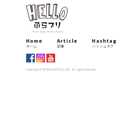
HASHT
palmer course
メッセ
ハッシュタグ
プリンスグランドリゾート富
Home
Article
Hashtag
prince grand resorts furano
MOVI
ホーム
記事
ハッシュタグ
今、私たちができること
ムービー
オムライス
chef
Copyright © PRINCE HOTELS, INC. All rights reserved.
omelet rice
アトラク
遊び
こども
ス
attraction
onsite
children
thrill