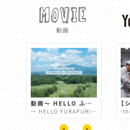
ニングルテラス
ルゴロ
MOVIE
レストラン
スキー場
動画
スーベニアショップ
so
shisai no yu
pan kob
furano ski area
mori 
le gaulois furano
nin
ソーズバー
映像
新富良野プリンスホテル 冬
動画～ HELLO ふらプリ 富良野ゴルフコース スタッフに密着 Professional Works #5 ～
ニングルテラス
souven
Shin Furano Prince Hotel Winter
～ HELLO FURAPURI Furano Golf Course Close to Staff Professional Works #5 ～
le gaulois furano
nin
<
>