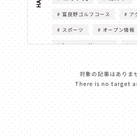
富良野ゴルフコース
ア
スポーツ
オープン情報
furano golf course
ac
open
ゴルフ場
対象の記事はありま
花
庭園
ニュー
There is no target ar
flower
view
n
セグウェイ
segway
nature
動画
mo