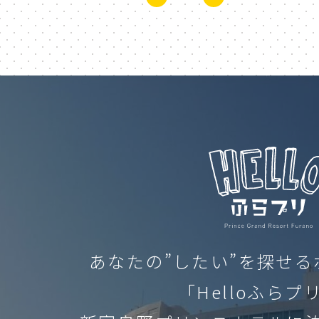
熱気球
hot air balloo
パークゴルフ
park gol
furapuri
ふらのん
新富良野プリンスホテル
アーノルドパーマー
un
ガーデン
散歩
kaze no garden
walk
あなたの”したい”を探せ
写真
kaze no garden
「Helloふらプ
CLOS
HELLO ふらプリ
HELL