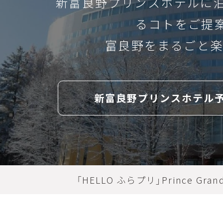
新富良野プリンスホテルに
ガーデナー
富良野
るコトをご提
× 閉じる
ドライブ
furano
富良野をまるごと楽
HOM
scene
photo
北海道
桜
畑
新富良野プリンスホテル
ホーム
散策
ライトアップ
ARTIC
shin furano prince hotel
感染症対策
guest roo
記事
「HELLO ふらプリ」Prince Grand 
コースマップ
ゴルフコ
パーマーコース
golf c