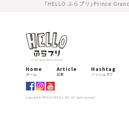
HASHT
「HELLO ふらプリ」Prince Grand 
アクティビティー
thril
ハッシュタグ
夏
アクティビティ
MOVI
summer
ショッピング
カップル
紅葉
a
ムービー
Home
Article
Hashtag
秋
ルゴロワ
デ
ホーム
記事
ハッシュタグ
新イタリア料理
dinner
Copyright © PRINCE HOTELS, INC. All rights reserved.
le daulois
記念日
restaurant
ロープウェ