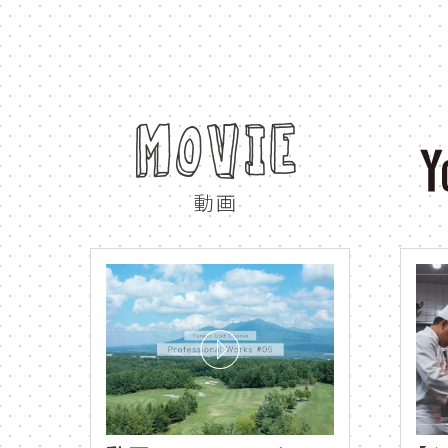
熱気球
hot air balloo
パークゴルフ
park gol
furapuri
ふらのん
MOVIE
新富良野プリンスホテル
動画
アーノルドパーマー
un
ガーデン
散歩
kaze no garden
walk
写真
kaze no garden
HELLO ふらプリ
HELL