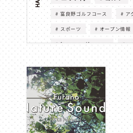
富良野ゴルフコース
ア
スポーツ
オープン情報
furano golf course
ac
open
ゴルフ場
花
庭園
ニュー
flower
view
n
セグウェイ
segway
nature
動画
mo