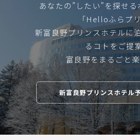
CLOS
あなたの”したい”を探せ
palmer course
メッセ
「Helloふらプ
× 閉じる
プリンスグランドリゾート富
新富良野プリンスホテルに
HOM
prince grand resorts furano
るコトをご提
富良野をまるごと楽
今、私たちができること
ホーム
オムライス
chef
ARTIC
新富良野プリンスホテル
omelet rice
アトラク
遊び
こども
ス
記事
attraction
onsite
children
thrill