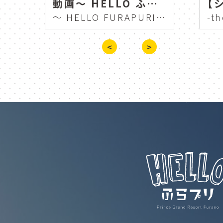
新富良野プリンスホテル 冬
動画～ HELLO ふらプリ 富良野ゴルフコース スタッフに密着 Professional Works #5 ～
ガーデナー
富良野
Shin Furano Prince Hotel Winter
～ HELLO FURAPURI Furano Golf Course Close to Staff Professional Works #5 ～
ドライブ
furano
<
>
scene
photo
北海道
桜
畑
散策
ライトアップ
shin furano prince hotel
感染症対策
guest roo
コースマップ
ゴルフコ
パーマーコース
golf c