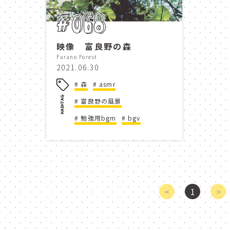
ニングルテラス
ルゴロ
#068
レストラン
スキー場
映像 富良野の森
スーベニアショップ
so
Furano Forest
2021.06.30
shisai no yu
pan kob
森
asmr
富良野の風景
furano ski area
mori 
勉強用bgm
bgv
le gaulois furano
nin
ソーズバー
映像
ニングルテラス
souven
<
1
>
le gaulois furano
nin