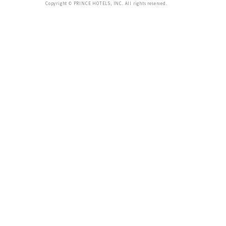
ropeway
autumn lea
Copyright © PRINCE HOTELS, INC. All rights reserved.
sea ​​of ​​clouds
good v
カフェ
コーヒー
coffe
drip
rela
珈琲
ティータイム
優しい時間
ドラマ
喫茶店
tea time
中華料理
お家でグルメ
直伝
雪
冬