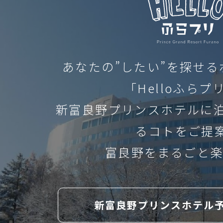
palmer course
メッセ
CLOS
プリンスグランドリゾート富
あなたの”したい”を探せ
prince grand resorts furano
× 閉じる
「Helloふらプ
今、私たちができること
新富良野プリンスホテルに
HOM
オムライス
chef
るコトをご提
omelet rice
アトラク
富良野をまるごと楽
ホーム
遊び
こども
ス
ARTIC
attraction
onsite
新富良野プリンスホテル
children
thrill