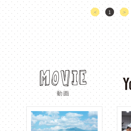
熱気球
hot air balloo
<
1
>
パークゴルフ
park gol
furapuri
ふらのん
新富良野プリンスホテル
アーノルドパーマー
un
MOVIE
ガーデン
散歩
動画
kaze no garden
walk
写真
kaze no garden
HELLO ふらプリ
HELL