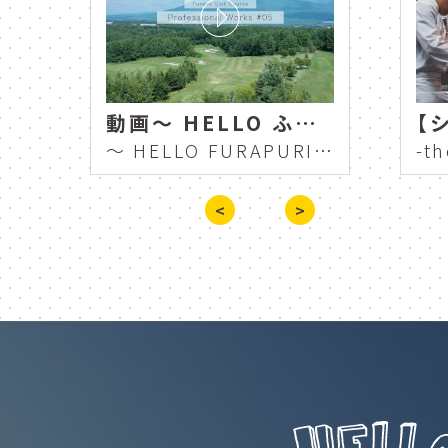
ガーデナー
富良野
ドライブ
furano
新富良野プリンスホテル 冬
動画～ HELLO ふらプリ 富良野ゴルフコース スタッフに密着 Professional Works #5 ～
scene
photo
Shin Furano Prince Hotel Winter
～ HELLO FURAPURI Furano Golf Course Close to Staff Professional Works #5 ～
北海道
桜
畑
<
>
散策
ライトアップ
shin furano prince hotel
感染症対策
guest roo
コースマップ
ゴルフコ
パーマーコース
golf c