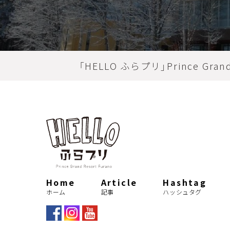
記事
アクティビティー
thril
HASHT
夏
アクティビティ
「HELLO ふらプリ」Prince Grand 
summer
ショッピング
ハッシュタグ
カップル
紅葉
a
MOVI
秋
ルゴロワ
デ
新イタリア料理
dinner
ムービー
Home
Article
Hashtag
le daulois
記念日
ホーム
記事
ハッシュタグ
restaurant
ロープウェ