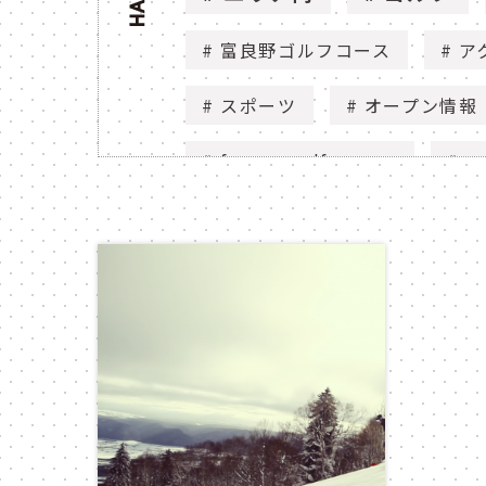
富良野ゴルフコース
ア
スポーツ
オープン情報
furano golf course
ac
open
ゴルフ場
花
庭園
ニュー
flower
view
n
セグウェイ
segway
nature
動画
mo