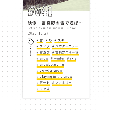
ニングルテラス
ルゴロ
#041
レストラン
スキー場
映像 富良野の雪で遊ぼう！
スーベニアショップ
so
Let's play in the snow in Furano!
2020.11.27
shisai no yu
pan kob
雪
冬
スキー
スノボ
パウダースノー
雪遊び
furano ski area
富良野スキー場
mori 
snow
winter
skis
snowboarding
le gaulois furano
nin
powder snow
playing in the snow
ソーズバー
映像
デート
ファミリー
キッズ
ニングルテラス
souven
le gaulois furano
nin